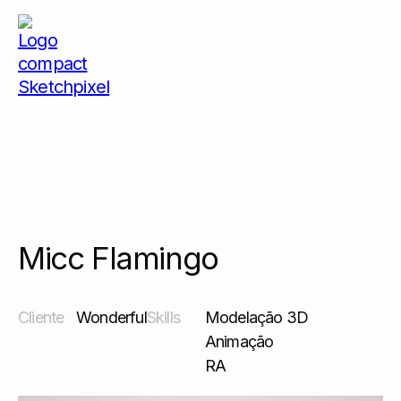
Micc Flamingo
Micc Flamingo
Cliente
Wonderful
Skills
Modelação 3D
Animação
RA